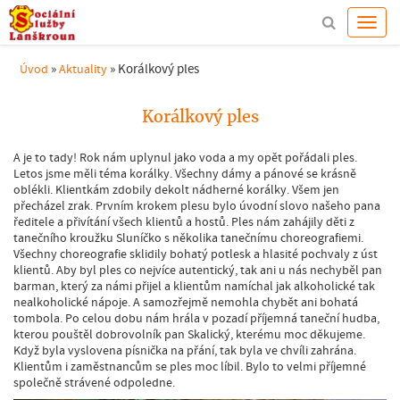
»
»
Korálkový ples
Úvod
Aktuality
Korálkový ples
A je to tady! Rok nám uplynul jako voda a my opět pořádali ples.
Letos jsme měli téma korálky. Všechny dámy a pánové se krásně
oblékli. Klientkám zdobily dekolt nádherné korálky. Všem jen
přecházel zrak. Prvním krokem plesu bylo úvodní slovo našeho pana
ředitele a přivítání všech klientů a hostů. Ples nám zahájily děti z
tanečního kroužku Sluníčko s několika tanečnímu choreografiemi.
Všechny choreografie sklidily bohatý potlesk a hlasité pochvaly z úst
klientů. Aby byl ples co nejvíce autentický, tak ani u nás nechyběl pan
barman, který za námi přijel a klientům namíchal jak alkoholické tak
nealkoholické nápoje. A samozřejmě nemohla chybět ani bohatá
tombola. Po celou dobu nám hrála v pozadí příjemná taneční hudba,
kterou pouštěl dobrovolník pan Skalický, kterému moc děkujeme.
Když byla vyslovena písnička na přání, tak byla ve chvíli zahrána.
Klientům i zaměstnancům se ples moc líbil. Bylo to velmi příjemné
společně strávené odpoledne.