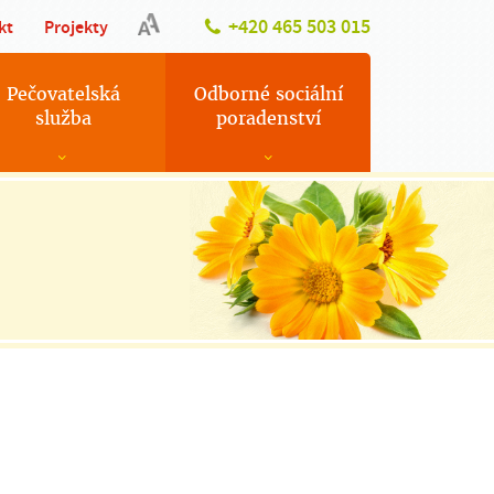
+420 465 503 015
kt
Projekty
Pečovatelská
Odborné sociální
služba
poradenství