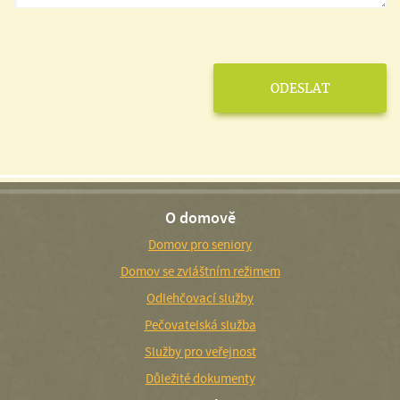
O domově
Domov pro seniory
Domov se zvláštním režimem
Odlehčovací služby
Pečovatelská služba
Služby pro veřejnost
Důležité dokumenty