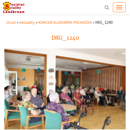
»
»
»
IMG_1240
Úvod
Aktuality
KONCER VLADIMÍRA PECHÁČKA
IMG_1240