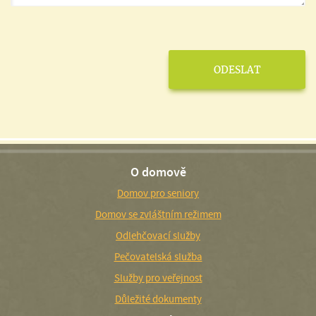
O domově
Domov pro seniory
Domov se zvláštním režimem
Odlehčovací služby
Pečovatelská služba
Služby pro veřejnost
Důležité dokumenty