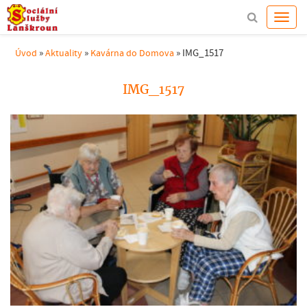
»
»
»
IMG_1517
Úvod
Aktuality
Kavárna do Domova
IMG_1517