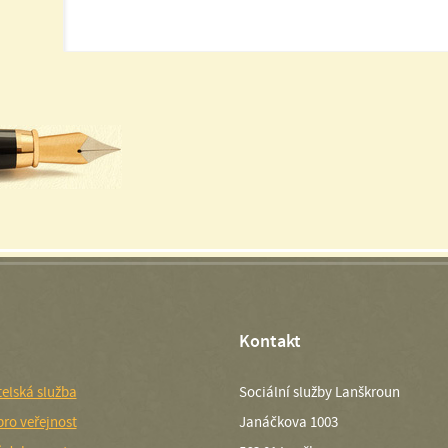
Kontakt
elská služba
Sociální služby Lanškroun
pro veřejnost
Janáčkova 1003