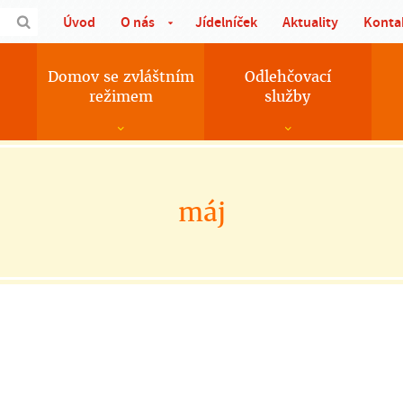
Úvod
O nás
Jídelníček
Aktuality
Konta
Domov se zvláštním
Odlehčovací
režimem
služby
máj