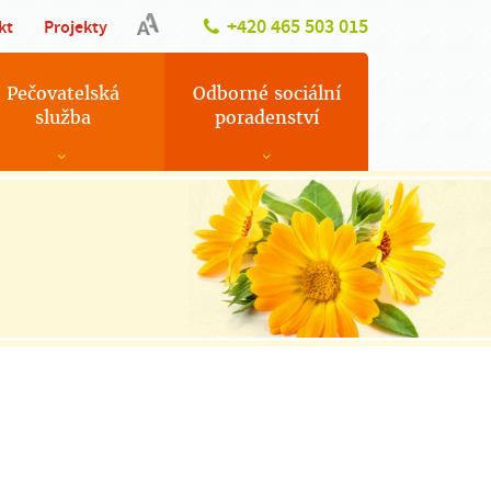
+420 465 503 015
kt
Projekty
Pečovatelská
Odborné sociální
služba
poradenství