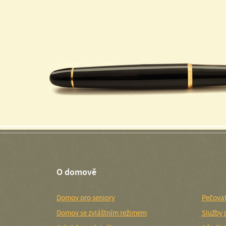
O domově
Domov pro seniory
Pečovat
Domov se zvláštním režimem
Služby 