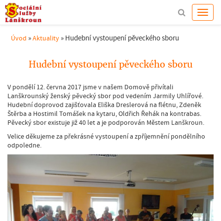
»
»
Hudební vystoupení pěveckého sboru
Úvod
Aktuality
Hudební vystoupení pěveckého sboru
V pondělí 12. června 2017 jsme v našem Domově přivítali
Lanškrounský ženský pěvecký sbor pod vedením Jarmily Uhlířové.
Hudební doprovod zajišťovala Eliška Dreslerová na flétnu, Zdeněk
Štěrba a Hostimil Tomášek na kytaru, Oldřich Řehák na kontrabas.
Pěvecký sbor existuje již 40 let a je podporován Městem Lanškroun.
Velice děkujeme za překrásné vystoupení a zpříjemnění pondělního
odpoledne.