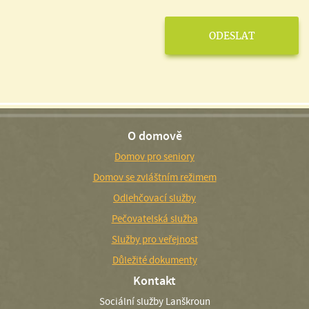
O domově
Domov pro seniory
Domov se zvláštním režimem
Odlehčovací služby
Pečovatelská služba
Služby pro veřejnost
Důležité dokumenty
Kontakt
Sociální služby Lanškroun