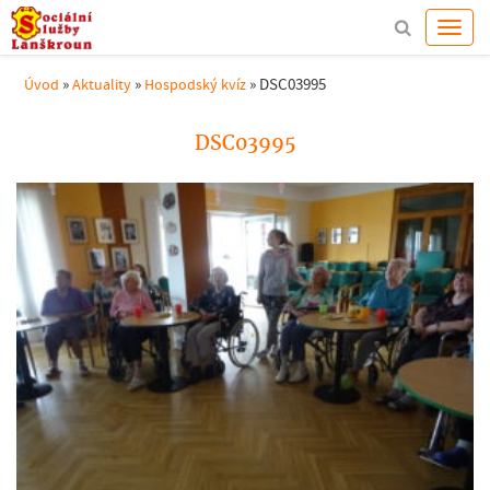
»
»
»
DSC03995
Úvod
Aktuality
Hospodský kvíz
DSC03995