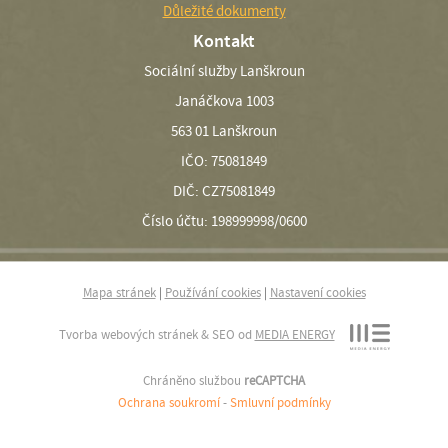
Důležité dokumenty
Kontakt
Sociální služby Lanškroun
Janáčkova 1003
563 01 Lanškroun
IČO: 75081849
DIČ: CZ75081849
Číslo účtu: 198999998/0600
Mapa stránek
|
Používání cookies
|
Nastavení cookies
Tvorba webových stránek & SEO od
MEDIA ENERGY
Chráněno službou
reCAPTCHA
Ochrana soukromí
-
Smluvní podmínky