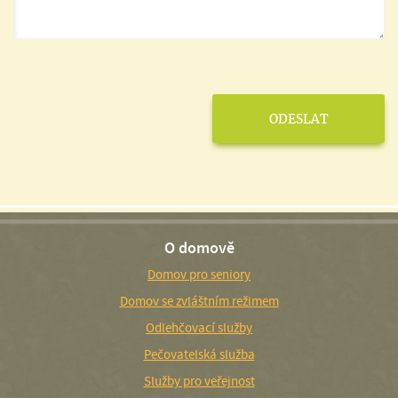
O domově
Domov pro seniory
Domov se zvláštním režimem
Odlehčovací služby
Pečovatelská služba
Služby pro veřejnost