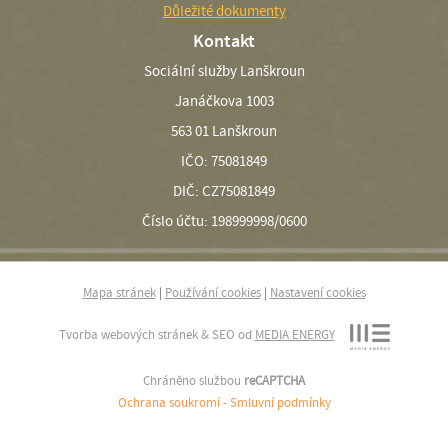
Důležité dokumenty
Kontakt
Sociální služby Lanškroun
Janáčkova 1003
563 01 Lanškroun
IČO: 75081849
DIČ: CZ75081849
Číslo účtu: 198999998/0600
Mapa stránek
|
Používání cookies
|
Nastavení cookies
Tvorba webových stránek & SEO od
MEDIA ENERGY
Chráněno službou
reCAPTCHA
Ochrana soukromí
-
Smluvní podmínky