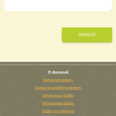
O domově
Domov pro seniory
Domov se zvláštním režimem
Odlehčovací služby
Pečovatelská služba
Služby pro veřejnost