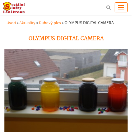
»
»
»
OLYMPUS DIGITAL CAMERA
Úvod
Aktuality
Duhový ples
OLYMPUS DIGITAL CAMERA