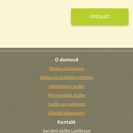
O domově
Domov pro seniory
Domov se zvláštním režimem
Odlehčovací služby
Pečovatelská služba
Služby pro veřejnost
Důležité dokumenty
Kontakt
Sociální služby Lanškroun