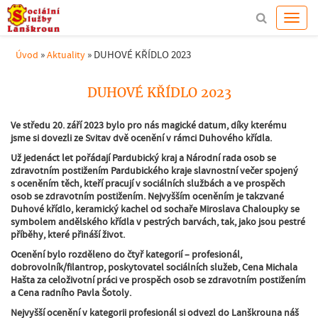
»
»
DUHOVÉ KŘÍDLO 2023
Úvod
Aktuality
DUHOVÉ KŘÍDLO 2023
Ve středu 20. září 2023 bylo pro nás magické datum, díky kterému
jsme si dovezli ze Svitav dvě ocenění v rámci Duhového křídla.
Už jedenáct let pořádají Pardubický kraj a Národní rada osob se
zdravotním postižením Pardubického kraje slavnostní večer spojený
s oceněním těch, kteří pracují v sociálních službách a ve prospěch
osob se zdravotním postižením. Nejvyšším oceněním je takzvané
Duhové křídlo, keramický kachel od sochaře Miroslava Chaloupky se
symbolem andělského křídla v pestrých barvách, tak, jako jsou pestré
příběhy, které přináší život.
Ocenění bylo rozděleno do čtyř kategorií – profesionál,
dobrovolník/filantrop, poskytovatel sociálních služeb, Cena Michala
Hašta za celoživotní práci ve prospěch osob se zdravotním postižením
a Cena radního Pavla Šotoly.
Nejvyšší ocenění v kategorii profesionál si odvezl do Lanškrouna náš