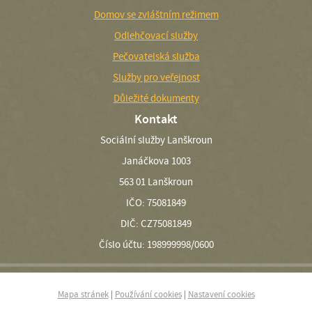
Domov se zvláštním režimem
Odlehčovací služby
Pečovatelská služba
Služby pro veřejnost
Důležité dokumenty
Kontakt
Sociální služby Lanškroun
Janáčkova 1003
563 01 Lanškroun
IČO: 75081849
DIČ: CZ75081849
Číslo účtu: 198999998/0600
Mapa stránek
|
Používání cookies
|
Nastavení cookies