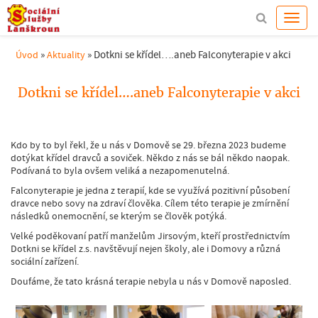
»
»
Dotkni se křídel….aneb Falconyterapie v akci
Úvod
Aktuality
Dotkni se křídel….aneb Falconyterapie v akci
Kdo by to byl řekl, že u nás v Domově se 29. března 2023 budeme
dotýkat křídel dravců a soviček. Někdo z nás se bál někdo naopak.
Podívaná to byla ovšem veliká a nezapomenutelná.
Falconyterapie je jedna z terapií, kde se využívá pozitivní působení
dravce nebo sovy na zdraví člověka. Cílem této terapie je zmírnění
následků onemocnění, se kterým se člověk potýká.
Velké poděkovaní patří manželům Jirsovým, kteří prostřednictvím
Dotkni se křídel z.s. navštěvují nejen školy, ale i Domovy a různá
sociální zařízení.
Doufáme, že tato krásná terapie nebyla u nás v Domově naposled.