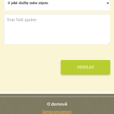
O domově
Domov pro seniory