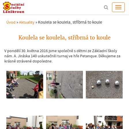
»
»
Koulela se koulela, stříbrná to koule
Úvod
Aktuality
Koulela se koulela, stříbrná to koule
V pondělí 30. května 2016 jsme společně s dětmi ze Základní školy
nám. A. Jiráska 140 uskutečnili turnaj ve hře Petanque. Děkujeme za
krásně strávené dopoledne.