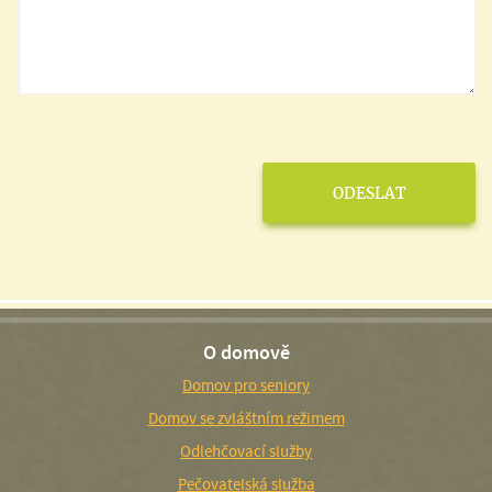
O domově
Domov pro seniory
Domov se zvláštním režimem
Odlehčovací služby
Pečovatelská služba