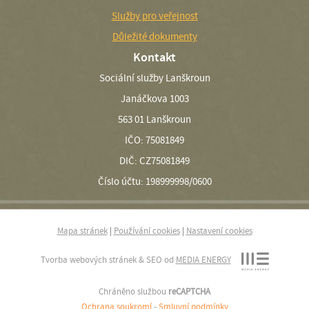
Služby pro veřejnost
Důležité dokumenty
Kontakt
Sociální služby Lanškroun
Janáčkova 1003
563 01 Lanškroun
IČO: 75081849
DIČ: CZ75081849
Číslo účtu: 198999998/0600
Mapa stránek
|
Používání cookies
|
Nastavení cookies
Tvorba webových stránek & SEO od
MEDIA ENERGY
Chráněno službou
reCAPTCHA
Ochrana soukromí
-
Smluvní podmínky