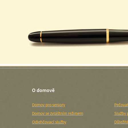
O domově
Domov pro seniory
Pečovat
Domov se zvláštním režimem
Služby 
Odlehčovací služby
Důležit