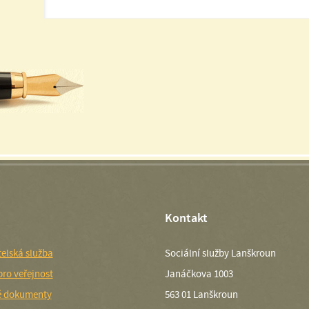
Kontakt
elská služba
Sociální služby Lanškroun
pro veřejnost
Janáčkova 1003
é dokumenty
563 01 Lanškroun