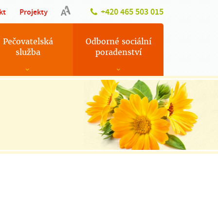
+420 465 503 015
kt
Projekty
Pečovatelská
Odborné sociální
služba
poradenství