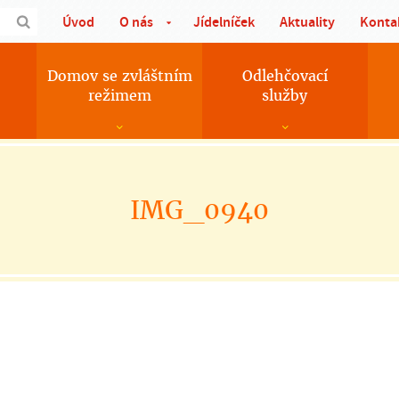
Úvod
O nás
Jídelníček
Aktuality
Konta
Domov se zvláštním
Odlehčovací
režimem
služby
IMG_0940