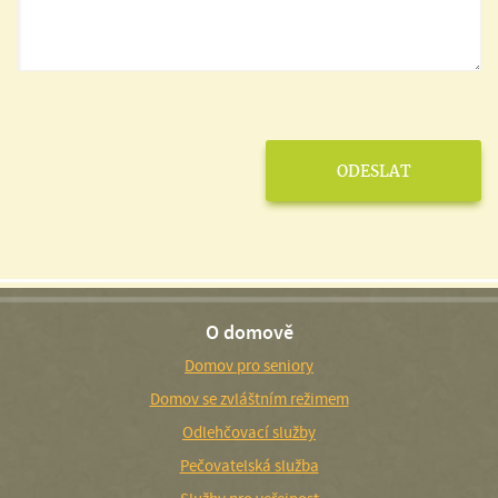
O domově
Domov pro seniory
Domov se zvláštním režimem
Odlehčovací služby
Pečovatelská služba