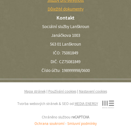
Služby pro veřejnost
Důležité dokumenty
Kontakt
Sociální služby Lanškroun
Janáčkova 1003
563 01 Lanškroun
IČO: 75081849
DIČ: CZ75081849
Číslo účtu: 198999998/0600
Mapa stránek
|
Používání cookies
|
Nastavení cookies
Tvorba webových stránek & SEO od
MEDIA ENERGY
Chráněno službou
reCAPTCHA
Ochrana soukromí
-
Smluvní podmínky