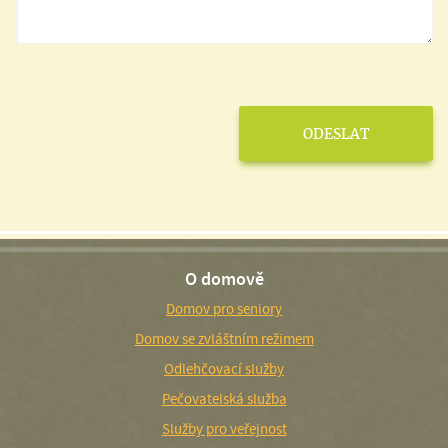
O domově
Domov pro seniory
Domov se zvláštním režimem
Odlehčovací služby
Pečovatelská služba
Služby pro veřejnost