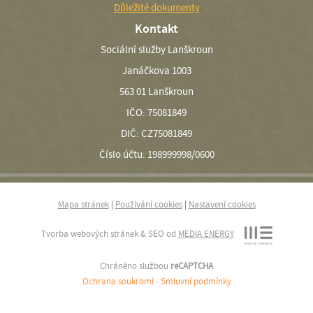
Důležité dokumenty
Kontakt
Sociální služby Lanškroun
Janáčkova 1003
563 01 Lanškroun
IČO: 75081849
DIČ: CZ75081849
Číslo účtu: 198999998/0600
Mapa stránek
|
Používání cookies
|
Nastavení cookies
Tvorba webových stránek & SEO od
MEDIA ENERGY
Chráněno službou
reCAPTCHA
Ochrana soukromí
-
Smluvní podmínky