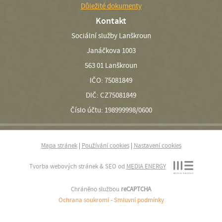
Důležité dokumenty
Kontakt
Sociální služby Lanškroun
Janáčkova 1003
563 01 Lanškroun
IČO: 75081849
DIČ: CZ75081849
Číslo účtu: 198999998/0600
Mapa stránek
|
Používání cookies
|
Nastavení cookies
Tvorba webových stránek & SEO od
MEDIA ENERGY
Chráněno službou
reCAPTCHA
Ochrana soukromí
-
Smluvní podmínky