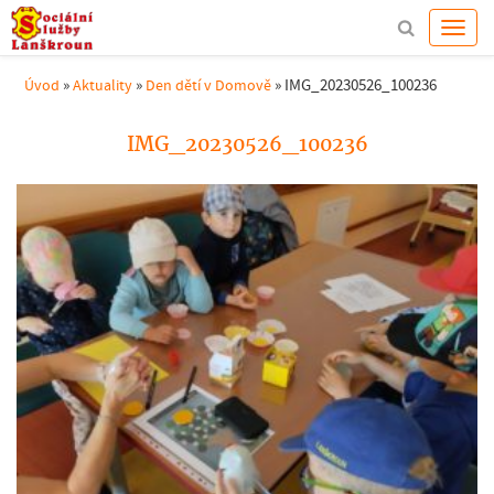
»
»
»
IMG_20230526_100236
Úvod
Aktuality
Den dětí v Domově
IMG_20230526_100236