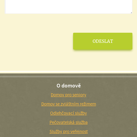
O domově
Domov pro seniory
Domov se zvláštním režimem
Odlehčovací služby
Pečovatelská služba
Služby pro veřejnost