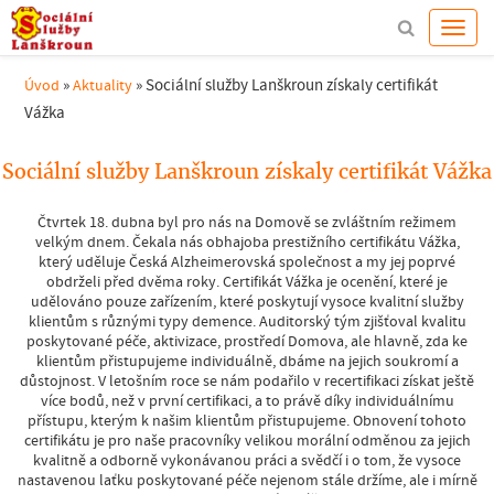
»
»
Sociální služby Lanškroun získaly certifikát
Úvod
Aktuality
Vážka
Sociální služby Lanškroun získaly certifikát Vážka
Čtvrtek 18. dubna byl pro nás na Domově se zvláštním režimem
velkým dnem. Čekala nás obhajoba prestižního certifikátu Vážka,
který uděluje Česká Alzheimerovská společnost a my jej poprvé
obdrželi před dvěma roky. Certifikát Vážka je ocenění, které je
udělováno pouze zařízením, které poskytují vysoce kvalitní služby
klientům s různými typy de
mence. Auditorský tým zjišťoval kvalitu
poskytované péče, aktivizace, prostředí Domova, ale hlavně, zda ke
klientům přistupujeme individuálně, dbáme na jejich soukromí a
důstojnost. V letošním roce se nám podařilo v recertifikaci získat ještě
více bodů, než v první certifikaci, a to právě díky individuálnímu
přístupu, kterým k našim klientům přistupujeme. Obnovení tohoto
certifikátu je pro naše pracovníky velikou morální odměnou za jejich
kvalitně a odborně vykonávanou práci a svědčí i o tom, že vysoce
nastavenou laťku poskytované péče nejenom stále držíme, ale i mírně