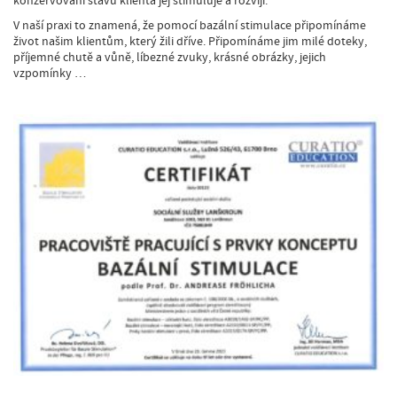
konzervování stavu klienta jej stimuluje a rozvíjí.
V naší praxi to znamená, že pomocí bazální stimulace připomínáme
život našim klientům, který žili dříve. Připomínáme jim milé doteky,
příjemné chutě a vůně, líbezné zvuky, krásné obrázky, jejich
vzpomínky …