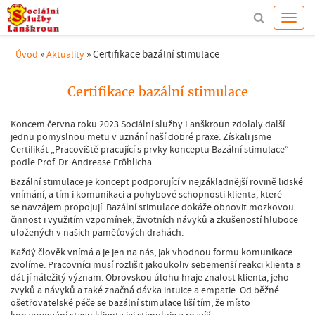
»
»
Certifikace bazální stimulace
Úvod
Aktuality
Certifikace bazální stimulace
Koncem června roku 2023 Sociální služby Lanškroun zdolaly další
jednu pomyslnou metu v uznání naší dobré praxe. Získali jsme
Certifikát „Pracoviště pracující s prvky konceptu Bazální stimulace“
podle Prof. Dr. Andrease Fröhlicha.
Bazální stimulace je koncept podporující v nejzákladnější rovině lidské
vnímání, a tím i komunikaci a pohybové schopnosti klienta, které
se navzájem propojují. Bazální stimulace dokáže obnovit mozkovou
činnost i využitím vzpomínek, životních návyků a zkušeností hluboce
uložených v našich paměťových drahách.
Každý člověk vnímá a je jen na nás, jak vhodnou formu komunikace
zvolíme. Pracovníci musí rozlišit jakoukoliv sebemenší reakci klienta a
dát jí náležitý význam. Obrovskou úlohu hraje znalost klienta, jeho
zvyků a návyků a také značná dávka intuice a empatie. Od běžné
ošetřovatelské péče se bazální stimulace liší tím, že místo