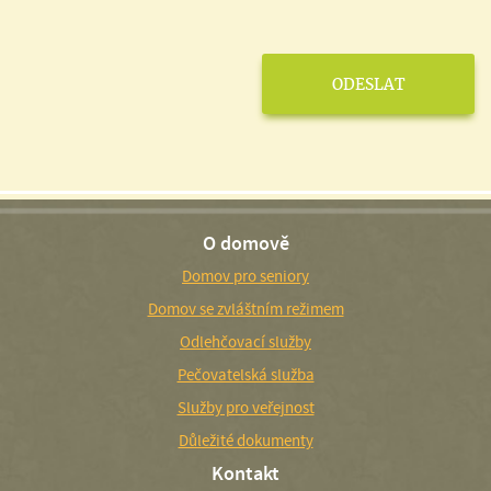
O domově
Domov pro seniory
Domov se zvláštním režimem
Odlehčovací služby
Pečovatelská služba
Služby pro veřejnost
Důležité dokumenty
Kontakt