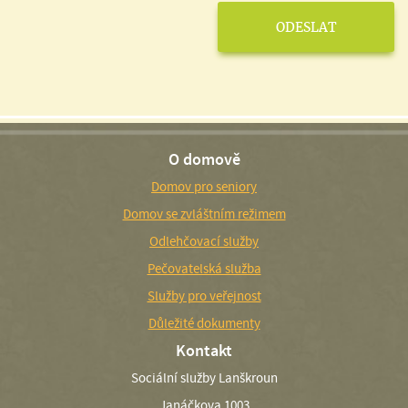
O domově
Domov pro seniory
Domov se zvláštním režimem
Odlehčovací služby
Pečovatelská služba
Služby pro veřejnost
Důležité dokumenty
Kontakt
Sociální služby Lanškroun
Janáčkova 1003