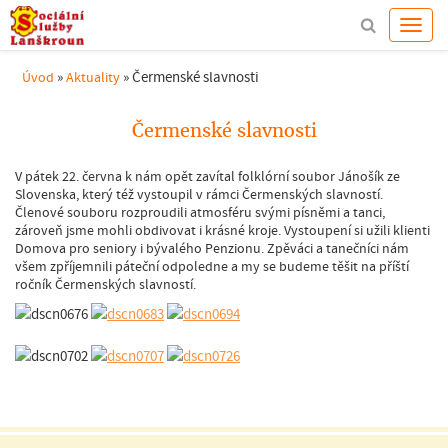
»
»
Čermenské slavnosti
Úvod
Aktuality
Čermenské slavnosti
V pátek 22. června k nám opět zavítal folklórní soubor Jánošík ze
Slovenska, který též vystoupil v rámci Čermenských slavností.
Členové souboru rozproudili atmosféru svými písněmi a tanci,
zároveň jsme mohli obdivovat i krásné kroje. Vystoupení si užili klienti
Domova pro seniory i bývalého Penzionu. Zpěváci a tanečníci nám
všem zpříjemnili páteční odpoledne a my se budeme těšit na příští
ročník Čermenských slavností.