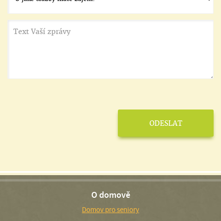
O domově
Domov pro seniory