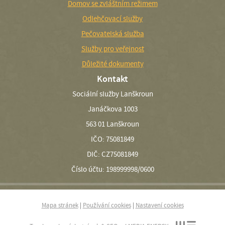
Domov se zvláštním režimem
Odlehčovací služby
Pečovatelská služba
Služby pro veřejnost
Důležité dokumenty
Kontakt
Sociální služby Lanškroun
Janáčkova 1003
563 01 Lanškroun
IČO: 75081849
DIČ: CZ75081849
Číslo účtu: 198999998/0600
Mapa stránek
|
Používání cookies
|
Nastavení cookies