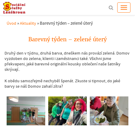
»
»
Barevný týden – zelené úterý
Úvod
Aktuality
Barevný týden – zelené úterý
Druhý den v týdnu, druhá barva, dneškem nás provází zelená. Domov
vyzdoben do zelena, klienti i zaměstnanci také. Všichni jsme
překvapeni, jaké barevné originální kousky oblečení naše šatníky
skrývají..
K obědu samozřejmě nechyběl špenát. Zkuste si tipnout, do jaké
barvy se náš Domov zahalí zítra?