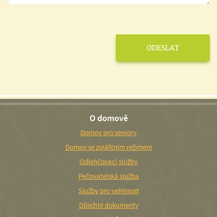
O domově
Domov pro seniory
Domov se zvláštním režimem
Odlehčovací služby
Pečovatelská služba
Služby pro veřejnost
Důležité dokumenty