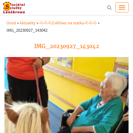
»
»
»
Úvod
Aktuality
🐴🐴🐴Zvěřinec na statku🐴🐴🐴
IMG_20230927_143042
IMG_20230927_143042