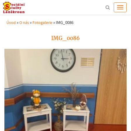
»
»
»
IMG_0086
Úvod
O nás
Fotogalerie
IMG_0086