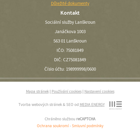
Důležité dokumenty
Kontakt
Sociální služby Lanškroun
Janáčkova 1003
563 01 Lanškroun
IČO: 75081849
DIČ: CZ75081849
Číslo účtu: 198999998/0600
Mapa stránek
|
Používání cookies
|
Nastavení cookies
Tvorba webových stránek & SEO od
MEDIA ENERGY
Chráněno službou
reCAPTCHA
Ochrana soukromí
-
Smluvní podmínky