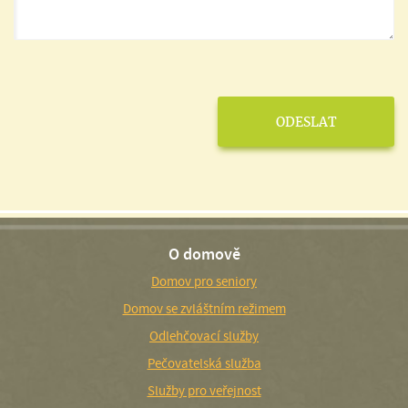
O domově
Domov pro seniory
Domov se zvláštním režimem
Odlehčovací služby
Pečovatelská služba
Služby pro veřejnost