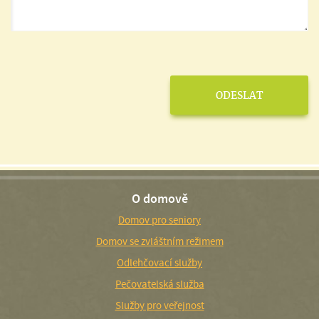
O domově
Domov pro seniory
Domov se zvláštním režimem
Odlehčovací služby
Pečovatelská služba
Služby pro veřejnost