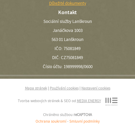
Důležité dokumenty
Kontakt
Sociální služby Lanškroun
Janáčkova 1003
563 01 Lanškroun
IČO: 75081849
DIČ: CZ75081849
Číslo účtu: 198999998/0600
Mapa stránek
|
Používání cookies
|
Nastavení cookies
Tvorba webových stránek & SEO od
MEDIA ENERGY
Chráněno službou
reCAPTCHA
Ochrana soukromí
-
Smluvní podmínky