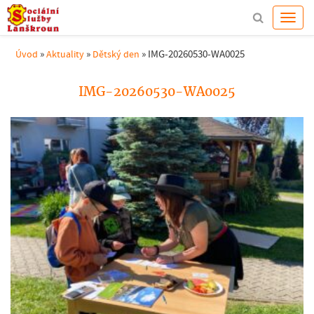
»
»
»
IMG-20260530-WA0025
Úvod
Aktuality
Dětský den
IMG-20260530-WA0025