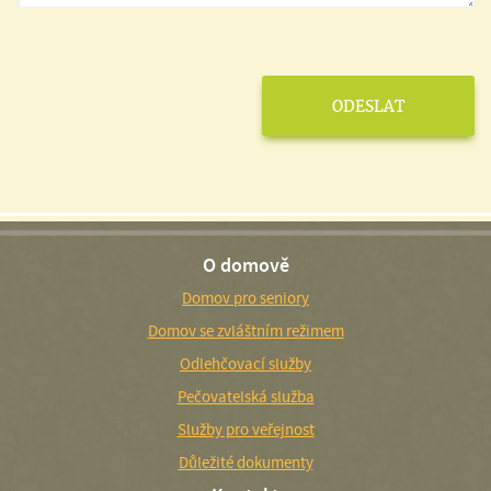
O domově
Domov pro seniory
Domov se zvláštním režimem
Odlehčovací služby
Pečovatelská služba
Služby pro veřejnost
Důležité dokumenty