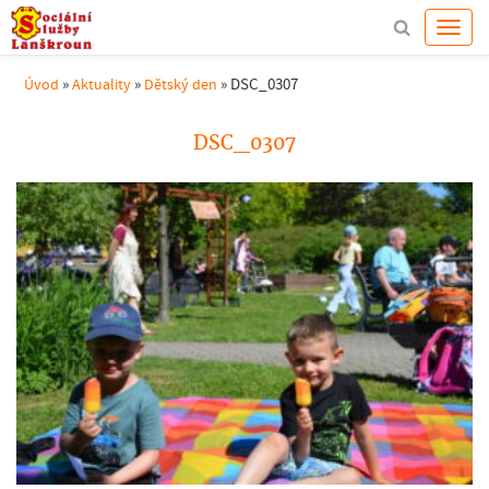
»
»
»
DSC_0307
Úvod
Aktuality
Dětský den
DSC_0307