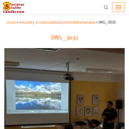
»
»
»
IMG_3035
Úvod
Aktuality
Cestovatelská přednáška Kanada
IMG_3035