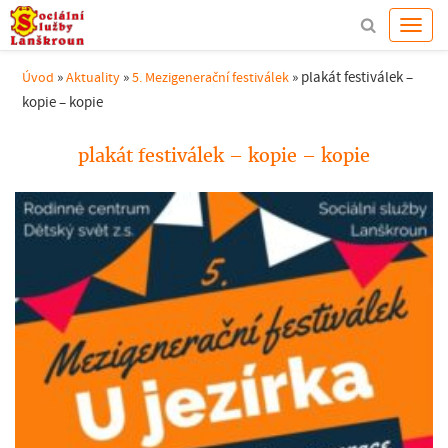
»
»
»
plakát festiválek –
Úvod
Aktuality
5. Mezigenerační festiválek
kopie – kopie
plakát festiválek – kopie – kopie